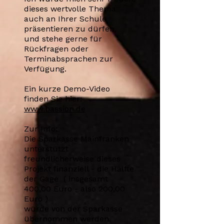
dieses wertvolle Thema
auch an Ihrer Schule
präsentieren zu dürfen,
und stehe gerne für
Rückfragen oder
Terminabsprachen zur
Verfügung.
Ein kurze Demo-Video
finden Sie hier:
www.bassion.de
Zur Info:
Die Sparkasse Mainfranken
unterstützt
freundlicherweise dieses
Projekt finanziell - die Hälfte
der Gage ( insgesamt
400,00 Euro - also 200,00
Euro )
würde von der Sparkasse
übernommen werden.